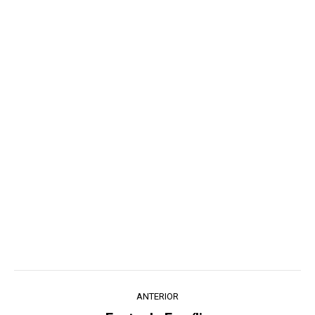
Navegação
ANTERIOR
de